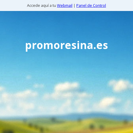
Accede aquí a tu
Webmail
|
Panel de Control
promoresina.es